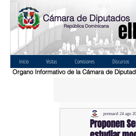
Cámara de Diputados
el
República Dominicana
Inicio
Visitas
Comisiones
Discursos
Organo Informativo de la Cámara de Diputa
prensacd
24 ago 2
Proponen Se
estudiar mod