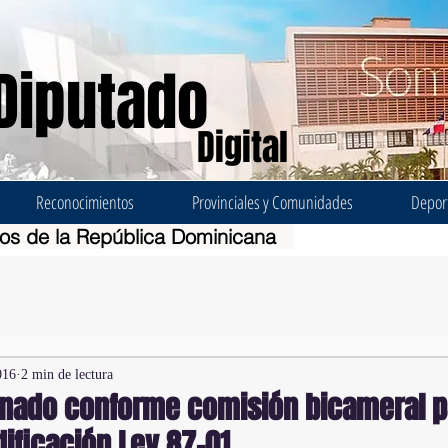
Diputado
Digital
Reconocimientos
Provinciales y Comunidades
Depor
dos de la República Dominicana
016
2 min de lectura
nado conforme comisión bicameral p
ificación Ley 87-01