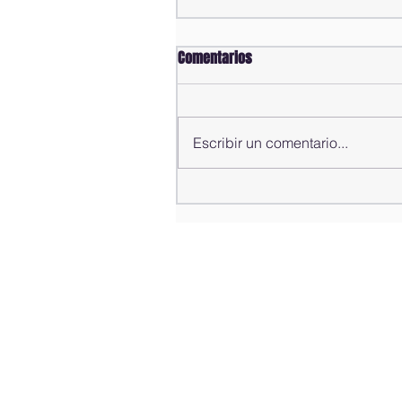
Comentarios
Escribir un comentario...
Comisión Bicameral concluye
estudio de propuestas para la
modificación del Código Penal;
rendirá informe al pleno de la
Cámara de Diputados este
sábado