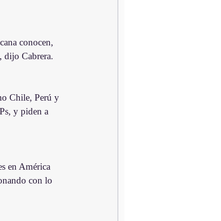
icana conocen, 
, dijo Cabrera.
mo Chile, Perú y 
Ps, y piden a 
es en América 
ionando con lo 