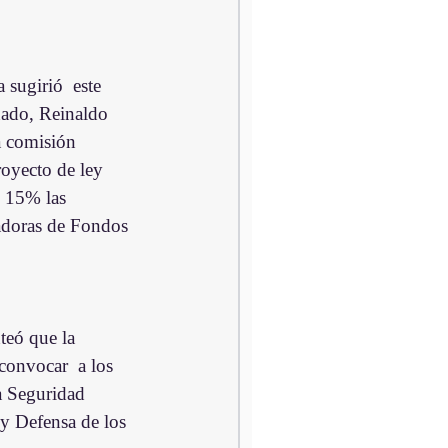
sugirió  este 
nado, Reinaldo 
a comisión 
royecto de ley 
 15% las 
adoras de Fondos 
nteó que la 
convocar  a los 
a Seguridad 
 y Defensa de los 