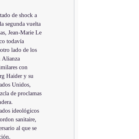
tado de shock a 
la segunda vuelta 
sas, Jean-Marie Le 
co todavía 
otro lado de los 
 Alianza 
imilares con 
örg Haider y su 
tados Unidos, 
zcla de proclamas 
ndera.
ados ideológicos 
ordon sanitaire, 
rsario al que se 
ción.