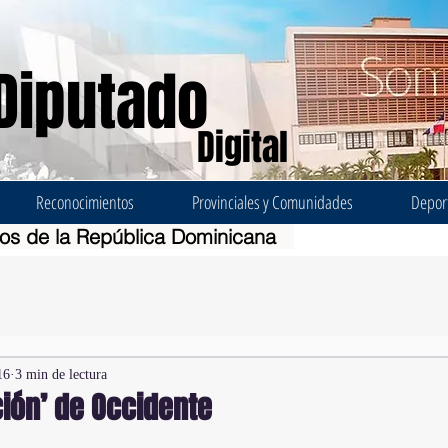
Diputado
Digital
Reconocimientos
Provinciales y Comunidades
Depor
dos de la República Dominicana
16
3 min de lectura
ción’ de Occidente