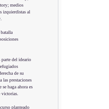
 tory; medios 
izquierdistas al 
.
batalla 
posiciones 
arte del ideario 
refugiados 
derecha de su 
 las prestaciones 
e se haga ahora es 
victorias.
curso planteado 