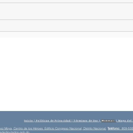
Alfredo Pacheco destaca en
Panamá la importancia de la
representación parlamentaria
para el desarrollo sostenible de
los pueblos
Inicio | Políticas de Privacidad | Términos de Uso
Mapa del 
|
Webmail
|
z Moya, Centro de los Héroes Edificio Congreso Nacional, Distrito Nacional.
​
Teléfono:
809-535
adediputados.gob.do