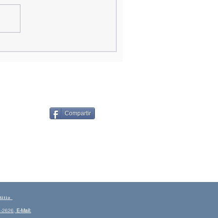
Compartir
Sitio
-2626,
E
-Mail: