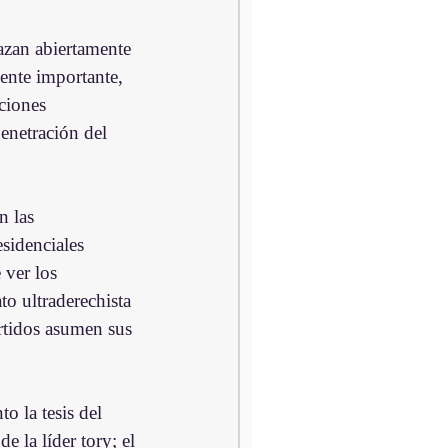
azan abiertamente 
ente importante, 
ciones 
enetración del 
n las 
esidenciales 
 ver los 
o ultraderechista 
rtidos asumen sus 
 la tesis del 
 la líder tory; el 