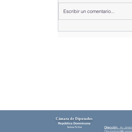
Escribir un comentario...
Alfredo Pacheco preside 152.ª
Asamblea de la Unión
Interparlamentaria (UIP) en
Estambul, Turquía
Cámara de Diputados
República Dominicana
​Dirección:
Av Jiméne
Somos Tu Voz
D
iputadosrd@camar