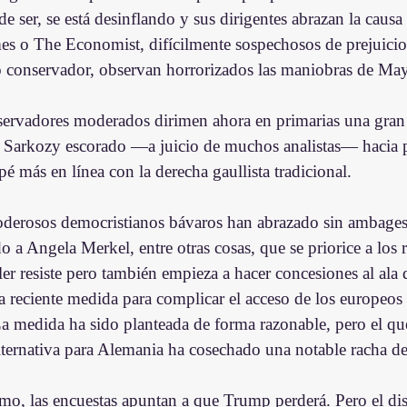
e ser, se está desinflando y sus dirigentes abrazan la causa
s o The Economist, difícilmente sospechosos de prejuicios 
o conservador, observan horrorizados las maniobras de May
servadores moderados dirimen ahora en primarias una gran 
n Sarkozy escorado —a juicio de muchos analistas— hacia 
pé más en línea con la derecha gaullista tradicional.
derosos democristianos bávaros han abrazado sin ambages p
o a Angela Merkel, entre otras cosas, que se priorice a los 
ller resiste pero también empieza a hacer concesiones al ala 
 reciente medida para complicar el acceso de los europeos a
La medida ha sido planteada de forma razonable, pero el qu
ternativa para Alemania ha cosechado una notable racha de 
o, las encuestas apuntan a que Trump perderá. Pero el dis