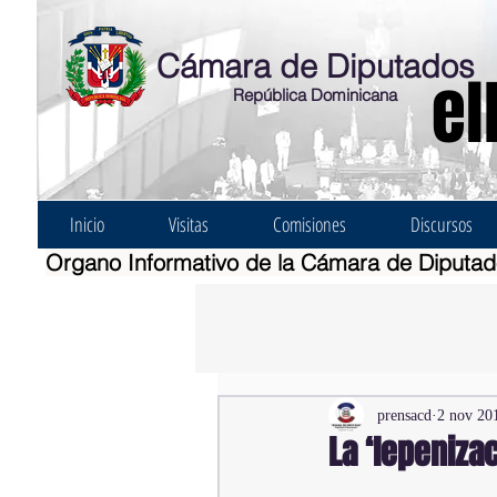
Cámara de Diputados
el
República Dominicana
Inicio
Visitas
Comisiones
Discursos
Organo Informativo de la Cámara de Diputa
prensacd
2 nov 20
La ‘lepeniza