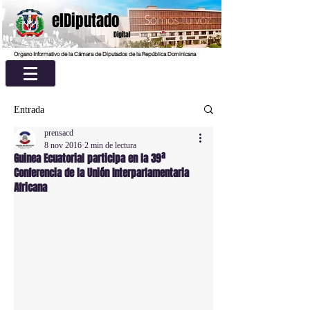
elDiputado
Digital
Organo Informativo de la Cámara de Diputados de la República Dominicana
Entrada
prensacd
8 nov 2016
2 min de lectura
Guinea Ecuatorial participa en la 39ª
Conferencia de la Unión Interparlamentaria
Africana