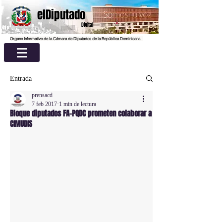
elDiputado
Digital
Organo Informativo de la Cámara de Diputados de la República Dominicana
Entrada
prensacd
7 feb 2017
1 min de lectura
Bloque diputados FA-PQDC prometen colaborar a
CIMUDIS