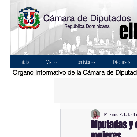
Cámara de Diputados
el
República Dominicana
Inicio
Visitas
Comisiones
Discursos
Organo Informativo de la Cámara de Diputa
Máximo Zabala
8 
Diputadas y 
mujeres.