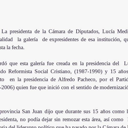
lidad  la galería  de expresidentes de esa institución, qu
ta la fecha.
rdó que esta galería fue creada en la presidencia del  L
ido Reformista Social Cristiano, (1987-1990) y 15 años
o  en la presidencia de Alfredo Pacheco, por el Partid
006) quien fue que inició con el sentido de modernización 
 provincia San Juan dijo que durante sus 15 años como le
sidenta, no podía dejar sin remozar esta área, así como  l
toria del liderazgo político que ha pasado por la Cámara de