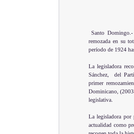
 Santo Domingo.- La presidenta de la Cámara de Diputados, Lucía Medina Sánchez, dejó 
remozada en su tota
período de 1924 has
La legisladora reco
Sánchez,  del Part
primer remozamient
Dominicano, (2003-2
legislativa.
La legisladora por
actualidad como pre
recogen toda la his