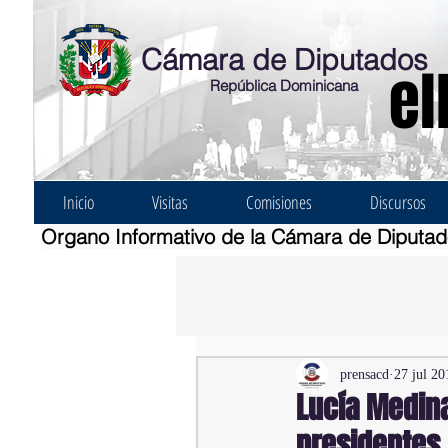
Cámara de Diputados
el
República Dominicana
Inicio
Visitas
Comisiones
Discursos
Organo Informativo de la Cámara de Diputa
prensacd
27 jul 20
Lucía Medin
presidentes.