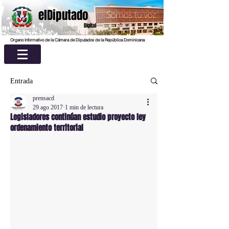
elDiputado
Digital
Organo Informativo de la Cámara de Diputados de la República Dominicana
Entrada
prensacd
29 ago 2017
1 min de lectura
Legisladores continúan estudio proyecto ley
ordenamiento territorial