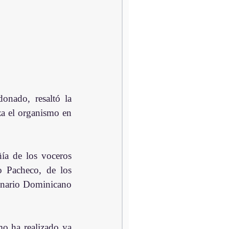
nado, resaltó la 
za el organismo en 
ía de los voceros 
Pacheco, de los  
onario Dominicano 
o ha realizado ya 