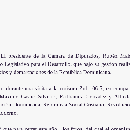
 El presidente de la Cámara de Diputados, Rubén Maldo
o Legislativo para el Desarrollo, que bajo su gestión reali
pios y demarcaciones de la República Dominicana.
to durante una visita a la emisora Zol 106.5, en compañ
Máximo Castro Silverio, Radhamez González y Alfredo 
ración Dominicana, Reformista Social Cristiano, Revoluci
Moderno.
ue para cerrar este año,  los foros, del cual el organism