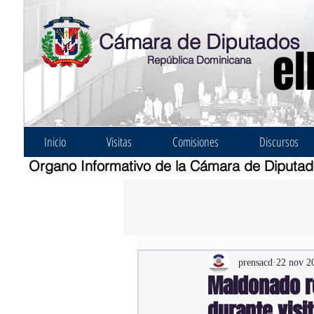
Cámara de Diputados
el
República Dominicana
Inicio
Visitas
Comisiones
Discursos
Organo Informativo de la Cámara de Diputa
prensacd
22 nov 2
Maldonado re
durante visi