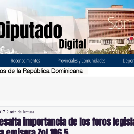
Diputado
Digital
Reconocimientos
Provinciales y Comunidades
Depor
dos de la República Dominicana
017
2 min de lectura
salta importancia de los foros legisl
ta emisora Zol 106.5