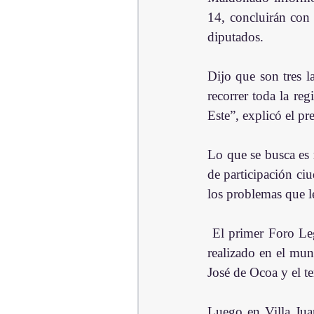
14, concluirán con 
diputados.
Dijo que son tres l
recorrer toda la re
Este”, explicó el p
Lo que se busca es 
de participación ciu
los problemas que le
 El primer Foro Legislativo para el Desarrollo, iniciativa del presidente Rubén Maldonado, fue 
realizado en el mu
José de Ocoa y el t
Luego en Villa Jua