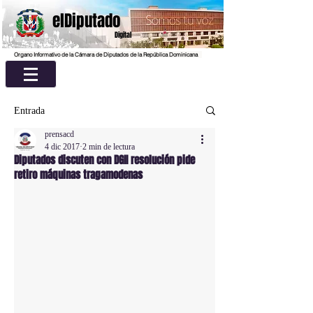
elDiputado
Digital
Organo Informativo de la Cámara de Diputados de la República Dominicana
Entrada
prensacd
4 dic 2017
2 min de lectura
Diputados discuten con DGII resolución pide
retiro máquinas tragamodenas