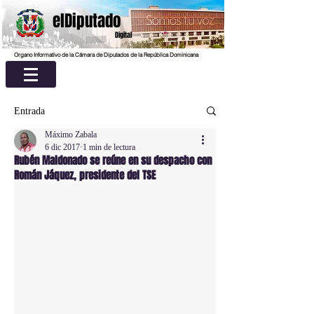
elDiputado
Digital
Organo Informativo de la Cámara de Diputados de la República Dominicana
Entrada
Máximo Zabala
6 dic 2017
1 min de lectura
Rubén Maldonado se reúne en su despacho con
Román Jáquez, presidente del TSE