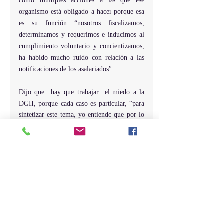
como múltiples acciones a las que ese 
organismo está obligado a hacer porque esa 
es su función “nosotros fiscalizamos, 
determinamos y requerimos e inducimos al 
cumplimiento voluntario y concientizamos, 
ha habido mucho ruido con relación a las 
notificaciones de los asalariados”.
Dijo que  hay que trabajar  el miedo a la 
DGII, porque cada caso es particular, “para 
sintetizar este tema, yo entiendo que por lo 
que fue su origen, este proyecto no tiene 
razón de ser, inclusive  hemos dado 
facilidades, orientación, lo que nos falta es 
agudizar la campaña de concientización”.
Los legisladoresformularon varias preguntas 
y FarideRaful hizo varios aclarando con 
relación al proyecto y pidieron a los 
funcionarios que enviaran por escrito su 