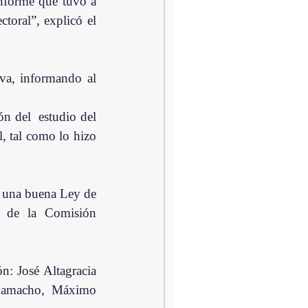
nforme que tuvo a 
oral”, explicó el 
va, informando al 
 del  estudio del 
 tal como lo hizo 
 una buena Ley de 
e de la Comisión 
: José Altagracia 
Camacho, Máximo 