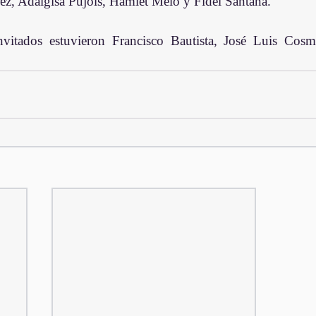
rez, Adalgisa Pujols, Hamlet Melo y Fidel Santana.
itados estuvieron Francisco Bautista, José Luis Cosme