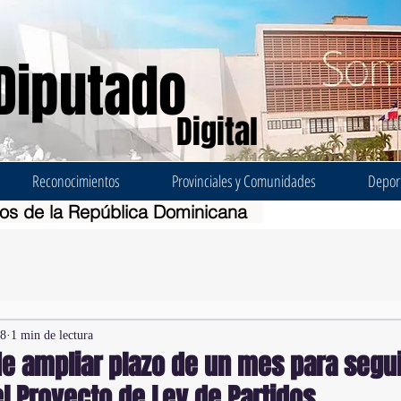
Diputado
Digital
Reconocimientos
Provinciales y Comunidades
Depor
dos de la República Dominicana
18
1 min de lectura
e ampliar plazo de un mes para segui
l Proyecto de Ley de Partidos