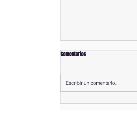
Comentarios
Escribir un comentario...
Comisión Bicameral concluye
estudio de propuestas para la
modificación del Código Penal;
rendirá informe al pleno de la
Cámara de Diputados este