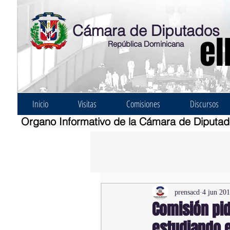
Cámara de Diputados
el
República Dominicana
Inicio
Visitas
Comisiones
Discursos
Organo Informativo de la Cámara de Diputa
prensacd
4 jun 20
Comisión pid
estudiando e