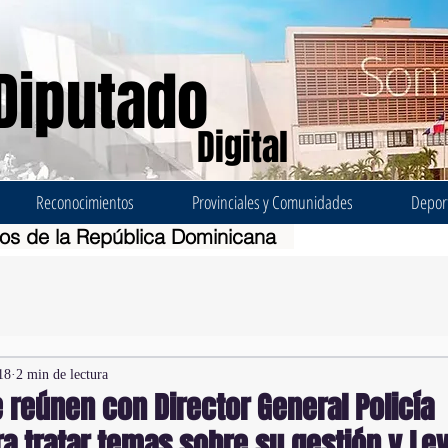
Diputado
Digital
Reconocimientos
Provinciales y Comunidades
Depor
dos de la República Dominicana
18
2 min de lectura
 reúnen con Director General Policía
a tratar temas sobre su gestión y Le