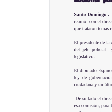
Santo Domingo .- 
reunió  con el direc
que trataron temas 
El presidente de la
del jefe policial
legislativo.
El diputado Espinos
ley de gobernación
ciudadana y un últi
 De su lado el director la institución del orden apuntó que esa gestión siempre se ha reunido con 
esa comisión, para 