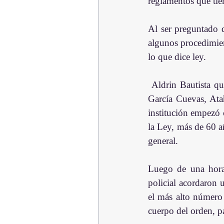
reglamentos que tie
Al ser preguntado d
algunos procedimien
lo que dice ley.
 Aldrin Bautista quien estuvo acompañado de los generales Nevis Luis Pérez Sánchez, Héctor 
García Cuevas, Ata
institución empezó c
la Ley, más de 60 a
general.   
Luego de una hora 
policial acordaron 
el más alto número 
cuerpo del orden, p