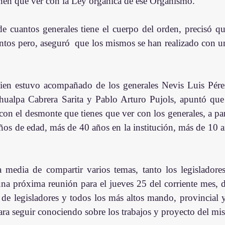
nen que ver con la Ley orgánica de ese Organismo.
e cuantos generales tiene el cuerpo del orden, precisó que
tos pero, aseguró  que los mismos se han realizado con un
hualpa Cabrera Sarita y Pablo Arturo Pujols, apuntó que 
on el desmonte que tienes que ver con los generales, a part
ños de edad, más de 40 años en la institución, más de 10 a
media de compartir varios temas, tanto los legisladores
una próxima reunión para el jueves 25 del corriente mes, d
de legisladores y todos los más altos mando, provincial y 
ara seguir conociendo sobre los trabajos y proyecto del mi