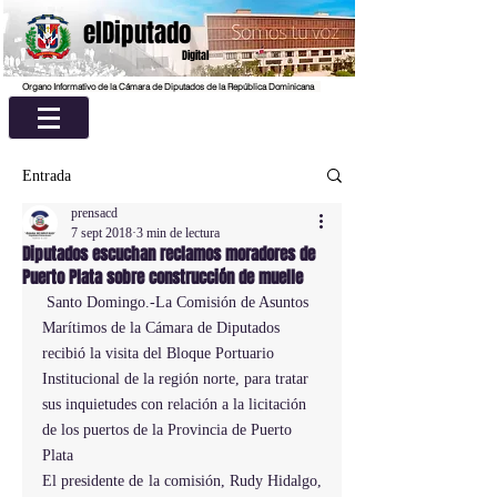
elDiputado
Digital
Organo Informativo de la Cámara de Diputados de la República Dominicana
Entrada
prensacd
7 sept 2018
3 min de lectura
Diputados escuchan reclamos moradores de
Puerto Plata sobre construcción de muelle
 Santo Domingo.-La Comisión de Asuntos 
Marítimos de la Cámara de Diputados  
recibió la visita del Bloque Portuario 
Institucional de la región norte, para tratar 
sus inquietudes con relación a la licitación 
de los puertos de la Provincia de Puerto 
Plata
El presidente de la comisión, 
Rudy Hidalgo
, 