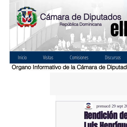
Cámara de Diputados
el
República Dominicana
Inicio
Visitas
Comisiones
Discursos
Organo Informativo de la Cámara de Diputa
prensacd
29 sept 2
Rendición d
Luis Henríqu