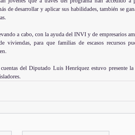
n jóvenes que a través del programa han accedido a pu
s de desarrollar y aplicar sus habilidades, también se gana
as.
evando a cabo, con la ayuda del INVI y de empresarios am
de viviendas, para que familias de escasos recursos pu
en.
 cuentas del Diputado Luis Henríquez estuvo presente la 
isladores.