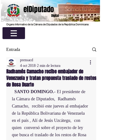
elDiputado
Digital
Organo Informativo de la Cámara de Diputados de la República Dominicana
Entrada
prensacd
4 oct 2018
2 min de lectura
Radhamés Camacho recibe embajador de
Venezuela y tratan propuesta traslado de restos
de Rosa Duarte
SANTO DOMINGO.-
 El presidente de 
la Cámara de Diputados,  
Radhamés 
Camacho
,  recibió este jueves al embajador 
de la República Bolivariana de Venezuela 
en el país , Alí de Jesús Uzcátegu,  con 
quien  conversó sobre el proyecto de ley 
que busca el traslado de los restos de Rosa 