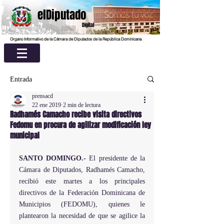
elDiputado
Digital
Organo Informativo de la Cámara de Diputados de la República Dominicana
Entrada
prensacd
22 ene 2019
2 min de lectura
Radhamés Camacho recibe visita directivos
Fedomu en procura de agilizar modificación ley
municipal
SANTO DOMINGO.-
 El presidente de la 
Cámara de Diputados, Radhamés Camacho, 
recibió este martes a los principales 
directivos de la Federación Dominicana de 
Municipios (FEDOMU), quienes le 
plantearon la necesidad de que se agilice la 