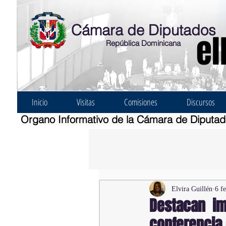
Cámara de Diputados
el
República Dominicana
Inicio
Visitas
Comisiones
Discursos
Organo Informativo de la Cámara de Diputa
Elvira Guillén
6 f
Destacan im
conferencia 