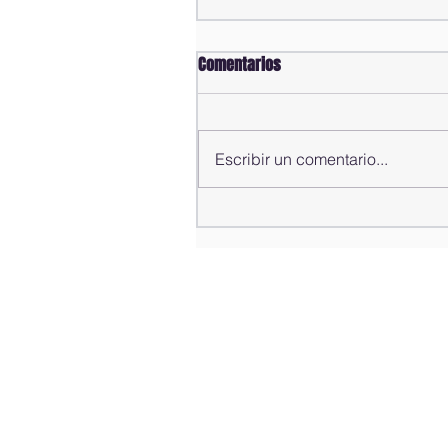
Comentarios
Escribir un comentario...
Comisión Bicameral concluye
estudio de propuestas para la
modificación del Código Penal;
rendirá informe al pleno de la
Cámara de Diputados este
sábado