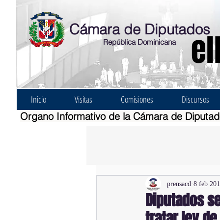
Cámara de Diputados
el
República Dominicana
Inicio
Visitas
Comisiones
Discursos
Organo Informativo de la Cámara de Diputa
prensacd
8 feb 20
Diputados s
tratar ley d