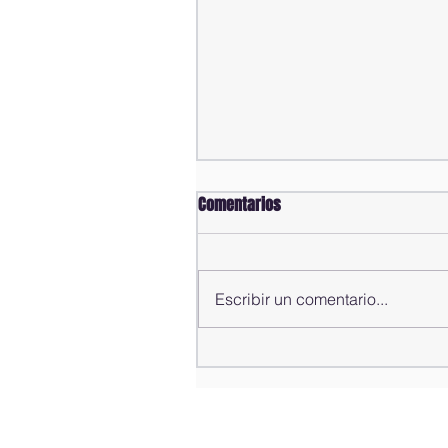
Comentarios
Escribir un comentario...
Comisión Bicameral concluye
estudio de propuestas para la
modificación del Código Penal;
rendirá informe al pleno de la