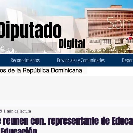
Diputado
Digital
Reconocimientos
Provinciales y Comunidades
Depor
dos de la República Dominicana
19
1 min de lectura
e reunen con. representante de Educa
e Educación