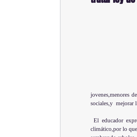
jovenes,menores de
sociales,y  mejorar 
 El educador expresó "que la humanidad desde arriba recibe la gran amenaza del cambio 
climático,por lo qu