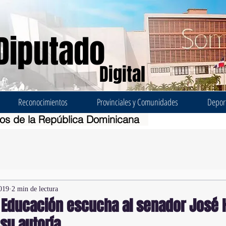
Diputado
Digital
Reconocimientos
Provinciales y Comunidades
Depor
dos de la República Dominicana
019
2 min de lectura
 Educación escucha al senador José 
su autoría