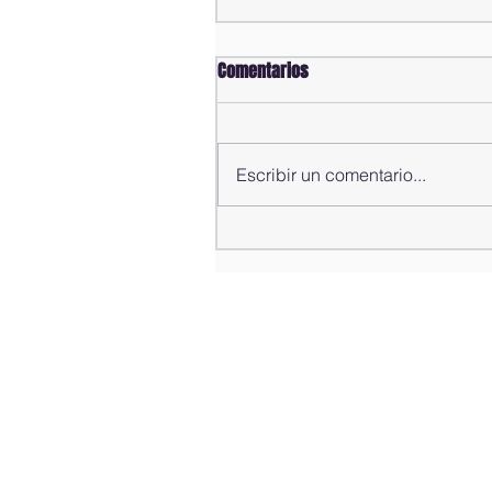
Comentarios
Escribir un comentario...
Comisión Bicameral concluye
estudio de propuestas para la
modificación del Código Penal;
rendirá informe al pleno de la
Cámara de Diputados este
sábado