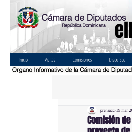
Cámara de Diputados
el
República Dominicana
Inicio
Visitas
Comisiones
Discursos
Organo Informativo de la Cámara de Diputa
prensacd
19 mar 2
Comisión de
proyecto de 