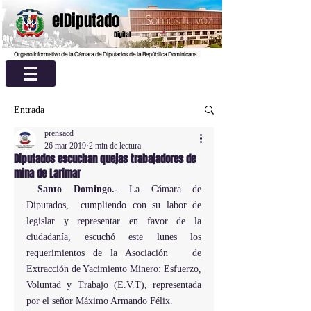
elDiputado
Digital
Organo Informativo de la Cámara de Diputados de la República Dominicana
Entrada
prensacd
26 mar 2019
2 min de lectura
Diputados escuchan quejas trabajadores de
mina de Larimar
Santo Domingo.- 
La Cámara de 
Diputados,  cumpliendo con su labor de 
legislar y representar en favor de la 
ciudadanía, escuchó este lunes los 
requerimientos de la Asociación   de 
Extracción de Yacimiento Minero: Esfuerzo, 
Voluntad y Trabajo (E.V.T), representada 
por el señor Máximo Armando Félix.