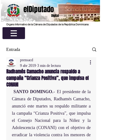
elDiputado
Digital
Organo Informativo de la Cámara de Diputados de la República Dominicana
Entrada
prensacd
9 abr 2019
3 min de lectura
Radhamés Camacho anuncia respaldo a
campaña “Crianza Positiva”, que impulsa el
CONANI
SANTO DOMINGO.- 
El presidente de la 
Cámara de Diputados, Radhamés Camacho, 
anunció este martes su respaldo militante a 
la campaña “Crianza Positiva”, que impulsa 
el Consejo Nacional para la Niñez y la 
Adolescencia (CONANI) con el objetivo de 
erradicar la violencia contra los menores de 