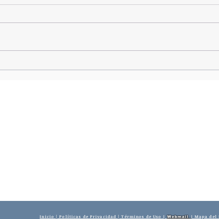
Cámara de Diputados convierte
en ley proyecto que modifica el
Presupuesto General del Estado
Inicio | Políticas de Privacidad | Términos de Uso
Mapa del 
|
Webmail
|