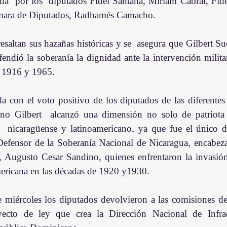
da  por los  diputados Fidel Santana, Miriam Cabral, Fidel
ámara de Diputados, Radhamés Camacho.
 resaltan sus hazañas históricas y se  asegura que Gilbert Su
ndió la soberanía la dignidad ante la intervención militar
en 1916 y 1965.
da con el voto positivo de los diputados de las diferentes
o Gilbert  alcanzó una dimensión no solo de patriota 
a  nicaragüense y latinoamericano, ya que fue el único 
 Defensor de la Soberanía Nacional de Nicaragua, encabeza
 Augusto Cesar Sandino, quienes enfrentaron la invasión
ericana en las décadas de 1920 y1930.
e miércoles los diputados devolvieron a las comisiones de
ecto de ley que crea la Dirección Nacional de Infraest