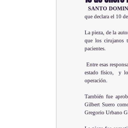
SANTO DOMIN
que declara el 10 d
La pieza, de la aut
que los cirujanos 
pacientes.
 Entre esas responsabilidades está la de analizar la historia clínica, las alergias a medicamentos, el 
estado físico,  y l
operación.
También fue aproba
Gilbert Suero com
Gregorio Urbano Gil