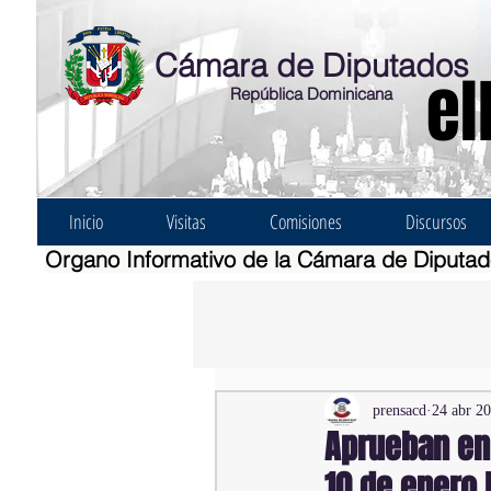
Cámara de Diputados
el
República Dominicana
Inicio
Visitas
Comisiones
Discursos
Organo Informativo de la Cámara de Diputa
prensacd
24 abr 2
Aprueban en 
10 de enero 