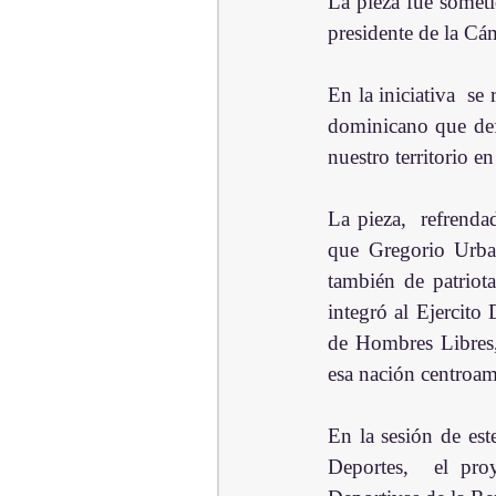
La pieza fue someti
presidente de la C
En la iniciativa  se
dominicano que defe
nuestro territorio 
La pieza,  refrenda
que Gregorio Urban
también de patriot
integró al Ejercito
de Hombres Libres,
esa nación centroam
En la sesión de est
Deportes,  el proy