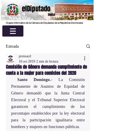
elDiputado
Digital
Organo Informativo de la Cámara de Diputados de la República Dominicana
Entrada
prensacd
16 oct 2019
2 min de lectura
Comisión de Género demanda cumplimiento de
cuota a la mujer para comicios del 2020
Santo Domingo.- 
La Comisión 
Permanente de Asuntos de Equidad de 
Género demandó que la Junta Central 
Electoral y el Tribunal Superior Electoral 
garanticen el cumplimiento de los 
porcentajes establecidos por la ley electoral 
para la participación igualitaria entre 
hombres y mujeres en funciones públicas.