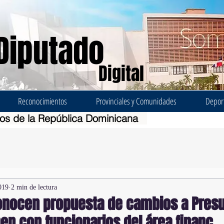
Diputado
Digital
Reconocimientos
Provinciales y Comunidades
Depor
dos de la República Dominicana
019
2 min de lectura
onocen propuesta de cambios a Pres
en con funcionarios del área financ