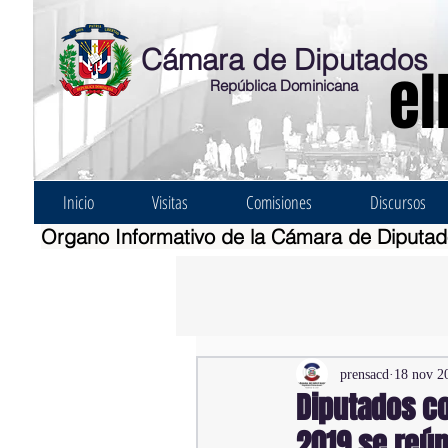
Cámara de Diputados
el
República Dominicana
Inicio
Visitas
Comisiones
Discursos
Organo Informativo de la Cámara de Diputa
prensacd
18 nov 2
Diputados c
2019 se reún