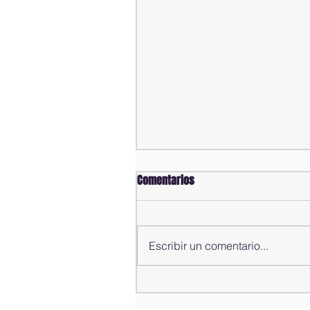
Comentarios
Escribir un comentario...
Comisión Bicameral concluye
estudio de propuestas para la