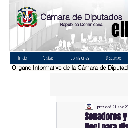
Cámara de Diputados
el
República Dominicana
Inicio
Visitas
Comisiones
Discursos
Organo Informativo de la Cámara de Diputa
prensacd
21 nov 2
Senadores y 
Noel para di