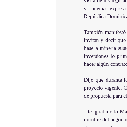
visita de los legisl
y  además expresó 
República Dominica 
También manifestó s
invitan y decir qu
base a minería sust
inversiones lo pri
hacer algún contrat
Dijo que durante l
proyecto vigente, 
de propuesta para e
 De igual modo Mariela Hilario, Superintendente de la empresa minera  y quien también habló a  
nombre del negocio 