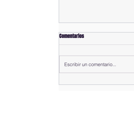
Comentarios
Escribir un comentario...
Comisión Bicameral concluye
estudio de propuestas para la
modificación del Código Penal;
rendirá informe al pleno de la
Cámara de Diputados este
sábado