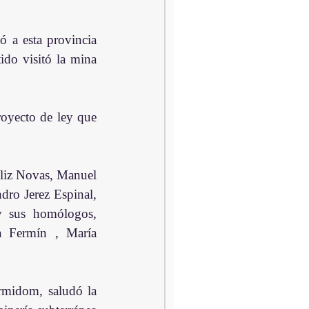
a esta provincia  
do visitó la mina 
royecto de ley que 
iz Novas, Manuel  
ro Jerez Espinal, 
 sus homólogos, 
 Fermín , María 
rmidom, saludó la 