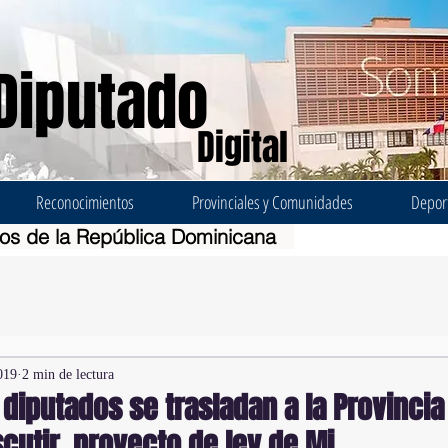
Diputado
Digital
Reconocimientos
Provinciales y Comunidades
Depor
dos de la República Dominicana
019
2 min de lectura
diputados se trasladan a la Provinci
scutir proyecto de ley de Mi