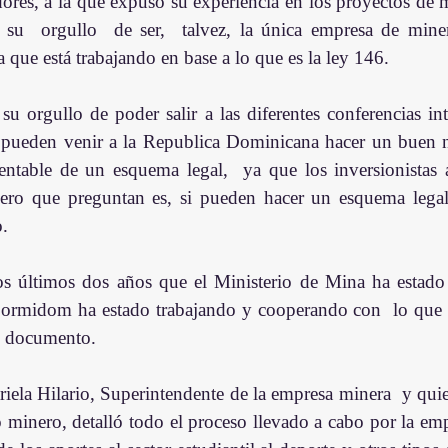
adores, a la que expuso su experiencia en los proyectos de m
su  orgullo  de ser,  talvez, la única empresa de minerí
que está trabajando en base a lo que es la ley 146.
u orgullo de poder salir a las diferentes conferencias int
e pueden venir a la Republica Dominicana hacer un buen 
entable de un esquema legal,  ya que los inversionistas a
mero que preguntan es, si pueden hacer un esquema legal,
o.
os últimos dos años que el Ministerio de Mina ha estado 
Cormidom ha estado trabajando y cooperando con  lo que h
l documento.
minero, detalló todo el proceso llevado a cabo por la empr