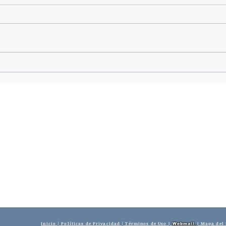
Cámara de Diputados convierte
en ley proyecto que modifica el
Presupuesto General del Estado
Inicio | Políticas de Privacidad | Términos de Uso
Mapa del 
|
Webmail
|