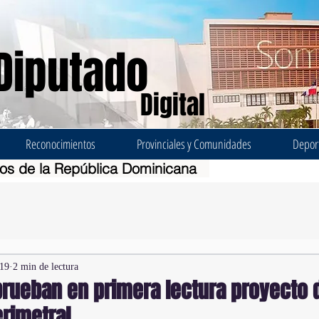
Diputado
Digital
Reconocimientos
Provinciales y Comunidades
Depor
dos de la República Dominicana
019
2 min de lectura
prueban en primera lectura proyecto 
rimetral