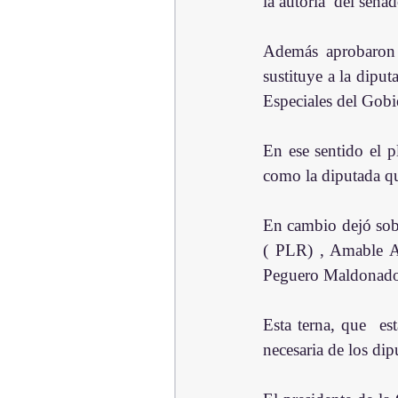
la autoría  del sen
Además aprobaron 
sustituye a la dipu
Especiales del Gobi
En ese sentido el p
como la diputada qu
En cambio dejó sobr
( PLR) , Amable Ar
Peguero Maldonad
Esta terna, que  es
necesaria de los dip