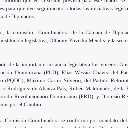
informó que en la sesión prevista para este martes se i
es para que den seguimiento a todas las iniciativas legisla
ra de Diputados.
, la comisión  Coordinadora de la Cámara de Diputado
 institución legislativa, Olfanny Yuverka Méndez y la secret
e de la importante instancia legislativa los voceros Gus
eración Dominicana (PLD), Elias Wessin Chávez del Par
o (PQDC); Máximo Castro Silverio, del Partido Reformta
io Rodríguez de Alianza País; Rubén Maldonado, de la F
Partodo Revolucionario Dominicano (PRD), y Dionisio Rest
nos por el Cambio.
la Comisión Coordinadora se conforma por mandato del 