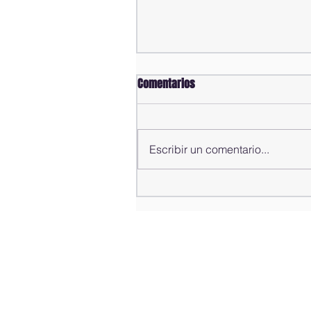
Comentarios
Escribir un comentario...
Comisión Bicameral estudia
modificaciones al Código Penal
recesa hasta mañana a las
10:00 am, espera informe de
propuestas