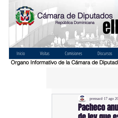
Cámara de Diputados
el
República Dominicana
Inicio
Visitas
Comisiones
Discursos
Organo Informativo de la Cámara de Diputa
prensacd
17 ago 2
Pacheco anu
de ley que 