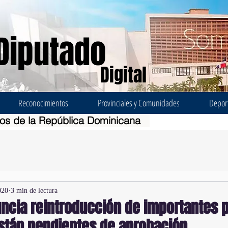
Diputado
Digital
Reconocimientos
Provinciales y Comunidades
Depor
dos de la República Dominicana
020
3 min de lectura
ncia reintroducción de importantes 
están pendientes de aprobación