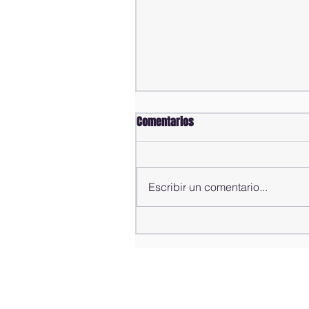
Comentarios
Escribir un comentario...
Comisión Bicameral concluye
estudio de propuestas para la
modificación del Código Penal;
rendirá informe al pleno de la
Cámara de Diputados este