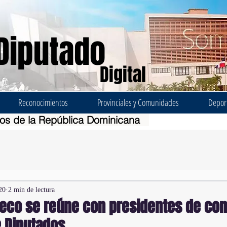
Diputado
Digital
Reconocimientos
Provinciales y Comunidades
Depor
dos de la República Dominicana
20
2 min de lectura
heco se reúne con presidentes de co
e Diputados