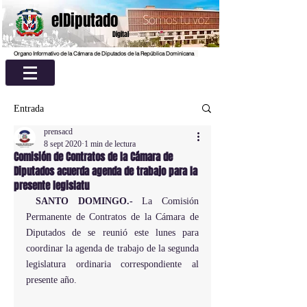
elDiputado
Digital
Organo Informativo de la Cámara de Diputados de la República Dominicana
Entrada
prensacd
8 sept 2020
1 min de lectura
Comisión de Contratos de la Cámara de
Diputados acuerda agenda de trabajo para la
presente legislatu
SANTO DOMINGO.-
 La Comisión 
Permanente de Contratos de la Cámara de 
Diputados de se reunió este lunes para 
coordinar la agenda de trabajo de la segunda 
legislatura ordinaria correspondiente al 
presente año.