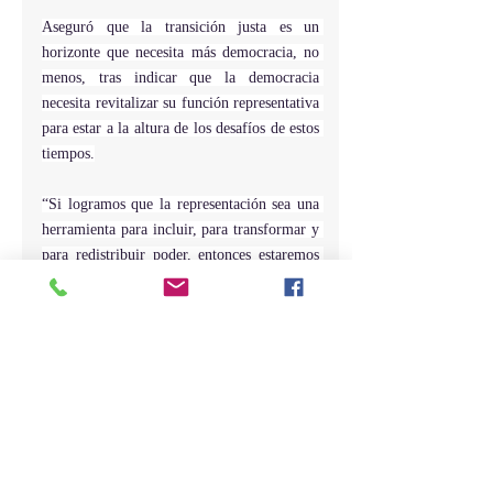
Aseguró que la transición justa es un 
horizonte que necesita más democracia, no 
menos, tras indicar que la democracia 
necesita revitalizar su función representativa 
para estar a la altura de los desafíos de estos 
tiempos.
“Si logramos que la representación sea una 
herramienta para incluir, para transformar y 
para redistribuir poder, entonces estaremos 
construyendo no solo una transición 
energética, sino también una transición 
democrática” puntualizó.
Alfredo Pacheco concluyó afirmando que, 
en última instancia, una transición justa no 
es solo técnica ni económica: es 
profundamente política. Y su justicia 
dependerá de a quién se escuche, quién 