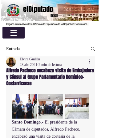
elDiputado
Digital
Organo Informativo de la Cámara de Diputados de la República Dominicana
Entrada
Elvira Guillén
28 abr 2021
2 min de lectura
Alfredo Pacheco encabeza visita de Embajadora
y Cónsul al Grupo Parlamentario Domínico-
Costarricense
Santo Domingo.-
 El presidente de la 
Cámara de diputados, Alfredo Pacheco, 
encabezó una visita de cortesía de la 