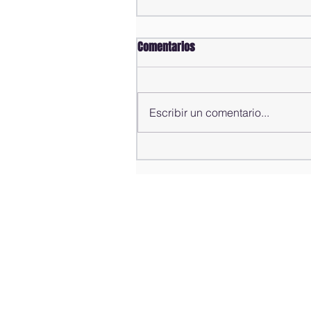
Comentarios
Escribir un comentario...
Congreso Nacional recibe a la
presidenta de Surinam en acto
solemne