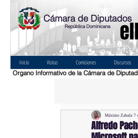
Cámara de Diputados
el
República Dominicana
Inicio
Visitas
Comisiones
Discursos
Organo Informativo de la Cámara de Diputa
Máximo Zabala
7 
Alfredo Pach
Microsoft pa