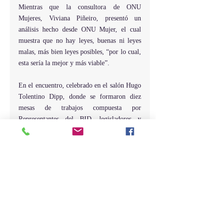
Mientras que la consultora de ONU 
Mujeres, Viviana Piñeiro, presentó un 
análisis hecho desde ONU Mujer, el cual 
muestra que no hay leyes, buenas ni leyes 
malas, más bien leyes posibles, “por lo cual, 
esta sería la mejor y más viable”.
En el encuentro, celebrado en el salón Hugo 
Tolentino Dipp, donde se formaron diez 
mesas de trabajos compuesta por 
Representantes del BID, legisladores y 
legisladoras, senadoras, directores y 
miembros de comisiones de ambas cámaras, 
los panelistas subrayaron que la aprobación 
de la Ley de Cuidados representa un paso 
decisivo hacia la equidad de género, la 
justicia social y el fortalecimiento de los 
derechos humanos, al tiempo que señalaron 
la necesidad de construir consensos políticos 