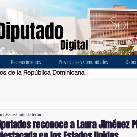
Diputado
Digital
Reconocimientos
Provinciales y Comunidades
Depor
dos de la República Dominicana
oct 2025
2 min de lectura
iputados reconoce a Laura Jiménez P
destacada en los Estados Unidos