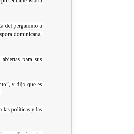
presentante María 
ga del pergamino a 
áspora dominicana, 
abiertas para sus 
o”, y dijo que es 
.
as políticas y las 