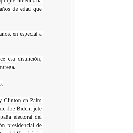
ijo que Jiménez ha 
años de edad que 
nos, en especial a 
 esa distinción, 
entrega.
ó.
y Clinton en Palm 
te Joe Biden, jefe 
aña electoral del 
ón presidencial de 