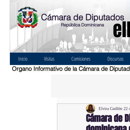
Cámara de Diputados
el
República Dominicana
Inicio
Visitas
Comisiones
Discursos
Organo Informativo de la Cámara de Diputa
Elvira Guillén
22 
Cámara de D
dominicana 