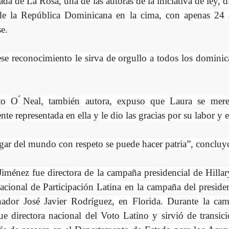
ada de La Rosa, una de las autoras de la iniciativa de ley, d
de la República Dominicana en la cima, con apenas 24 
e.
ese reconocimiento le sirva de orgullo a todos los dominica
o O ́Neal, también autora, expuso que Laura se merece
nte representada en ella y le dio las gracias por su labor y 
gar del mundo con respeto se puede hacer patria”, concluy
iménez fue directora de la campaña presidencial de Hillar
acional de Participación Latina en la campaña del presiden
nador José Javier Rodríguez, en Florida. Durante la camp
ue directora nacional del Voto Latino y sirvió de transici