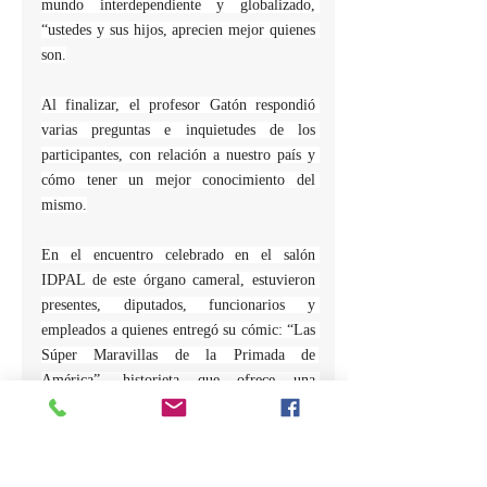
mundo interdependiente y globalizado, 
“ustedes y sus hijos, aprecien mejor quienes 
son.
Al finalizar, el profesor Gatón respondió 
varias preguntas e inquietudes de los 
participantes, con relación a nuestro país y 
cómo tener un mejor conocimiento del 
mismo.
En el encuentro celebrado en el salón 
IDPAL de este órgano cameral, estuvieron 
presentes, diputados, funcionarios y 
empleados a quienes entregó su cómic: “Las 
Súper Maravillas de la Primada de 
América”, historieta que ofrece una 
enriquecedora visión de la historia y la 
compleja geopolítica de la República 
Dominicana, a través de sus héroes y 
heroínas icónicas.