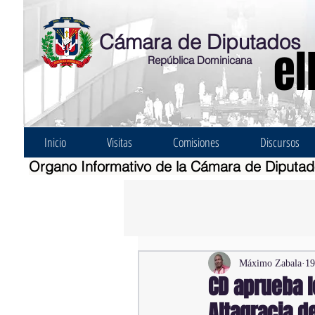
Cámara de Diputados
el
República Dominicana
Inicio
Visitas
Comisiones
Discursos
Organo Informativo de la Cámara de Diputa
Máximo Zabala
19
CD aprueba l
Altagracia 