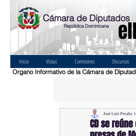
Cámara de Diputados
el
República Dominicana
Inicio
Visitas
Comisiones
Discursos
Organo Informativo de la Cámara de Diputa
José Luis Peralta
1
CD se reúne 
presas de M