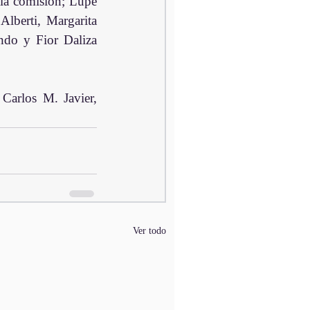
 la comisión; Lupe 
berti, Margarita 
do y Fior Daliza 
Carlos M. Javier, 
Ver todo