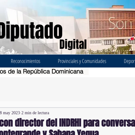
Diputado
Digital
Reconocimientos
Provinciales y Comunidades
Depor
dos de la República Dominicana
8 may 2023
2 min de lectura
con director del INDRHI para conversa
ontegrande y Sabana Yegua