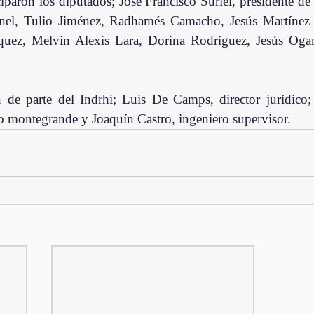
ciparon los diputados; José Francisco Suriel, presidente de
el, Tulio Jiménez, Radhamés Camacho, Jesús Martínez Al
quez, Melvin Alexis Lara, Dorina Rodríguez, Jesús Ogan
 de parte del Indrhi; Luis De Camps, director jurídico; 
to montegrande y Joaquín Castro, ingeniero supervisor.