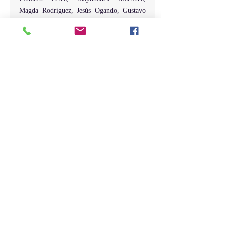
Magda Rodríguez, Jesús Ogando, Gustavo 
Sánchez y Rafaela Alburquerque.
El presidente de la Cámara de Diputados, al 
cerrar los trabajos legislativos de este 
miércoles, invitó a sus colegas a sesionar el 
próximo jueves 2 de febrero a las 10:00 de 
la mañana.
Entradas recientes
Ver todo