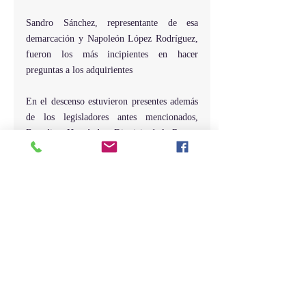
Sandro Sánchez, representante de esa 
demarcación y Napoleón López Rodríguez, 
fueron los más incipientes en hacer 
preguntas a los adquirientes
En el descenso estuvieron presentes además 
de los legisladores antes mencionados, 
Benedicto Hernández, Dionicio de la Rosa y 
Héctor Darío Féliz Féliz, 
Entradas recientes
Ver todo