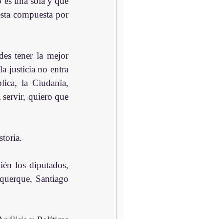
 es una sola y que 
sta compuesta por 
es tener la mejor 
a justicia no entra 
ica, la Ciudanía, 
servir, quiero que 
toria.
én los diputados, 
uerque, Santiago 