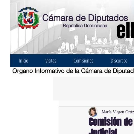
Cámara de Diputados
el
República Dominicana
Inicio
Visitas
Comisiones
Discursos
Organo Informativo de la Cámara de Diputa
María Virgen Ortí
Comisión de 
Judicial