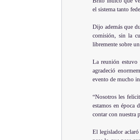
Brito indicó que ve
el sistema tanto fed
Dijo además que dur
comisión, sin la c
libremente sobre un
La reunión estuvo p
agradeció enormeme
evento de mucho int
“Nosotros les felic
estamos en época de
contar con nuestra p
El legislador aclaró