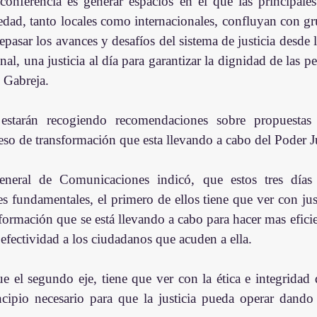
conferencia es generar espacios en el que las principales
iedad, tanto locales como internacionales, confluyan con gru
repasar los avances y desafíos del sistema de justicia desde l
nal, una justicia al día para garantizar la dignidad de las per
ó Gabreja.
starán recogiendo recomendaciones sobre propuestas e
eso de transformación que esta llevando a cabo del Poder Ju
neral de Comunicaciones indicó, que estos tres días s
es fundamentales, el primero de ellos tiene que ver con justi
formación que se está llevando a cabo para hacer mas eficient
efectividad a los ciudadanos que acuden a ella.
e el segundo eje, tiene que ver con la ética e integridad d
ncipio necesario para que la justicia pueda operar dando e