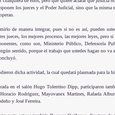
 cualquiera de ellos, pero que quiere aclarar que justicia no
ponen los jueces y el Poder Judicial, sino que la misma e
 operan.
irlo de manera integrar, pues si no es así, pueden usted
res jueces, los mejores procesos, las mejores leyes, pero si l
onentes, como son, Ministerio Público, Defensoría Publ
ingún sentido, porque el trabajo que ustedes hagan no va a 
concluyó.
ieron dicha actividad, la cual quedará plasmada para la his
rada en el salón Hugo Tolentino Dipp, participaron tambi
 Horacio Rodríguez, Mayovanex Martines, Rafaela Alburq
deño y José Ferreira.