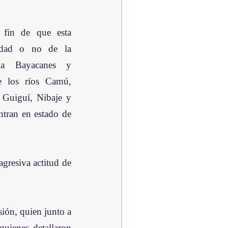
 fin de que esta 
idad o no de la 
a Bayacanes y 
e los ríos Camú, 
Guiguí, Nibaje y 
ntran en estado de 
gresiva actitud de 
ión, quien junto a 
quienes detallaron 