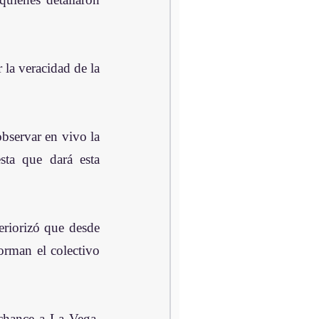
la veracidad de la 
servar en vivo la 
ta que dará esta 
riorizó que desde 
orman el colectivo 
chance a La Vega, 