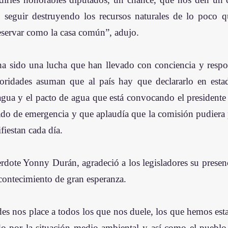
 seguir destruyendo los recursos naturales de lo poco q
servar como la casa común”, adujo. 
a sido una lucha que han llevado con conciencia y respons
toridades asuman que al país hay que declararlo en esta
agua y el pacto de agua que está convocando el presidente d
tado de emergencia y que aplaudía que la comisión pudiera p
fiestan cada día. 
erdote Yonny Durán, agradeció a los legisladores su presenc
contecimiento de gran esperanza. 
des nos place a todos los que nos duele, los que hemos est
 por la situación medio ambiental y así como el pueblo d