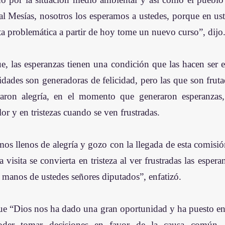
al Mesías, nosotros los esperamos a ustedes, porque en uste
ta problemática a partir de hoy tome un nuevo curso”, dijo.
e, las esperanzas tienen una condición que las hacen ser es
idades son generadoras de felicidad, pero las que son fruta
ron alegría, en el momento que generaron esperanzas, 
or y en tristezas cuando se ven frustradas. 
os llenos de alegría y gozo con la llegada de esta comisió
a visita se convierta en tristeza al ver frustradas las espera
manos de ustedes señores diputados”, enfatizó. 
ue “Dios nos ha dado una gran oportunidad y ha puesto en 
der tomar decisiones en favor de la causa común, h