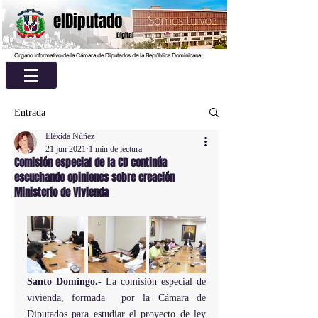
elDiputado
Digital
Organo Informativo de la Cámara de Diputados de la República Dominicana
Entrada
Eléxida Núñez
21 jun 2021
1 min de lectura
Comisión especial de la CD continúa
escuchando opiniones sobre creación
Ministerio de Vivienda
Santo Domingo.-
 La comisión especial de 
vivienda, formada  por la Cámara de 
Diputados para estudiar el proyecto de ley 