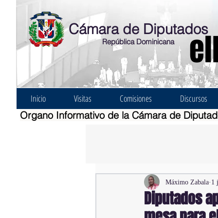
Cámara de Diputados
el
República Dominicana
Inicio
Visitas
Comisiones
Discursos
Organo Informativo de la Cámara de Diputa
Máximo Zabala
1 
Diputados ap
mesa para e