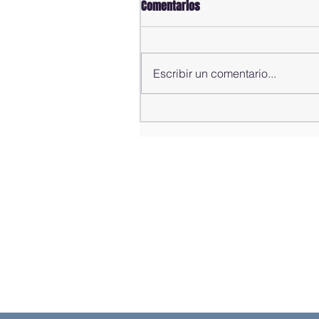
Comentarios
Escribir un comentario...
Alfredo Pacheco presenta
informe de gestión del año
2025-2026