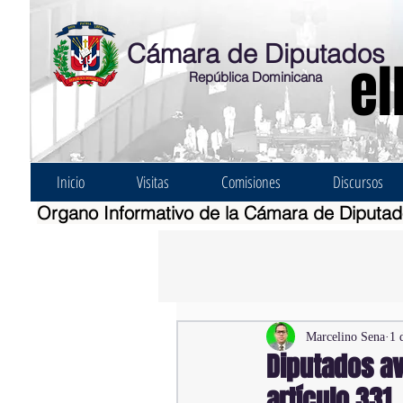
Cámara de Diputados
el
República Dominicana
Inicio
Visitas
Comisiones
Discursos
Organo Informativo de la Cámara de Diputa
Marcelino Sena
1 
Diputados av
artículo 331