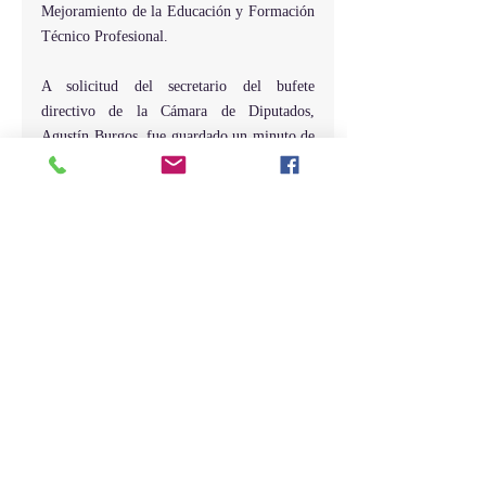
Mejoramiento de la Educación y Formación 
Técnico Profesional.
A solicitud del secretario del bufete 
directivo de la Cámara de Diputados, 
Agustín Burgos, fue guardado un minuto de 
silencio por el fallecimiento del exministro 
de Salud Pública Erasmo Vásquez.
Al dejar cerrado los trabajos legislativos, el 
presidente de la Cámara de Diputados 
convocó a la Comisión Coordinadora para 
este viernes a las 10 de la mañana y a sesión 
el próximo martes a las 10:00 de la mañana.