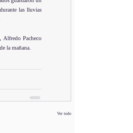
tados guardaron un 
rante las lluvias 
.
, Alfredo Pacheco 
 de la mañana.
Ver todo