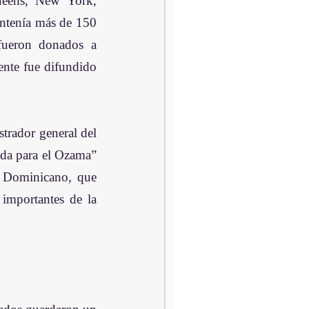
eens, New York, 
ntenía más de 150 
fueron donados a 
nte fue difundido 
rador general del 
da para el Ozama” 
o Dominicano, que 
importantes de la 