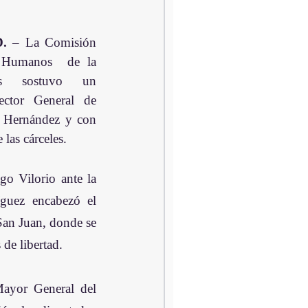
.
 – La Comisión 
 Humanos  de la 
s sostuvo un 
ector General de 
o Hernández y con 
las cárceles.
o Vilorio ante la 
guez encabezó el 
San Juan, donde se 
de libertad.
ayor General del 