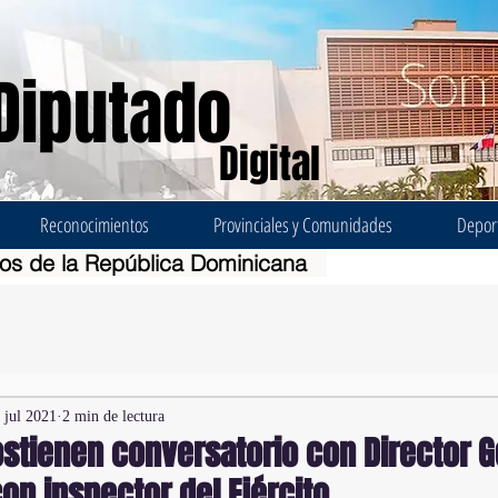
Diputado
Digital
Reconocimientos
Provinciales y Comunidades
Depor
dos de la República Dominicana
 jul 2021
2 min de lectura
stienen conversatorio con Director G
con inspector del Ejército