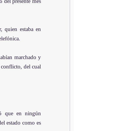
 del presente mes 
, quien estaba en 
elefónica.
habían marchado y 
onflicto, del cual 
só que en ningún 
del estado como es 