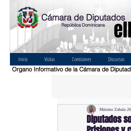
Cámara de Diputados
el
República Dominicana
Inicio
Visitas
Comisiones
Discursos
Organo Informativo de la Cámara de Diputa
Máximo Zabala
26
Diputados so
Prisiones y 