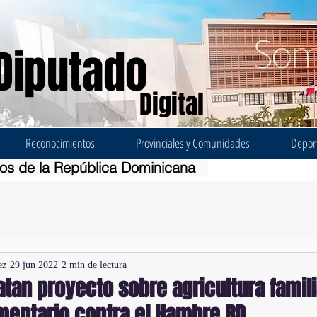
Diputado
Digital
Reconocimientos
Provinciales y Comunidades
Depor
dos de la República Dominicana
ez
29 jun 2022
2 min de lectura
atan proyecto sobre agricultura famil
mentario contra el Hambre RD