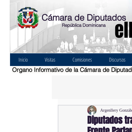
Cámara de Diputados
el
República Dominicana
Inicio
Visitas
Comisiones
Discursos
Organo Informativo de la Cámara de Diputa
Argenllery Gonzál
Diputados tr
Frente Parla